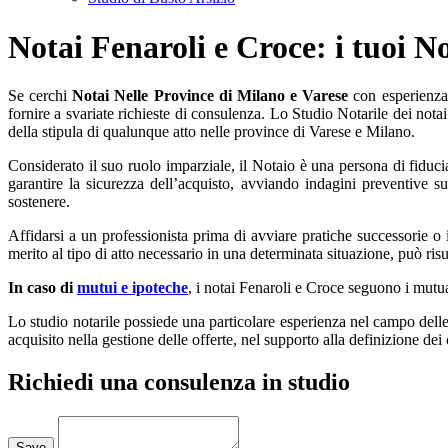
Notai Fenaroli e Croce: i tuoi No
Se cerchi
Notai Nelle Province di Milano e Varese
con esperienza
fornire a svariate richieste di consulenza. Lo Studio Notarile dei nota
della stipula di qualunque atto nelle province di Varese e Milano.
Considerato il suo ruolo imparziale, il Notaio è una persona di fiducia
garantire la sicurezza dell’acquisto, avviando indagini preventive s
sostenere.
Affidarsi a un professionista prima di avviare pratiche successorie o 
merito al tipo di atto necessario in una determinata situazione, può ris
In caso di
mutui e ipoteche
, i notai Fenaroli e Croce seguono i mutuat
Lo studio notarile possiede una particolare esperienza nel campo dell
acquisito nella gestione delle offerte, nel supporto alla definizione dei 
Richiedi una consulenza in studio
Loading...
Save