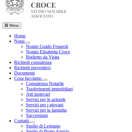
Menu
Home
Notai
Visualizza menù di secondo livello
Notaio Guido Fenaroli
Notaio Elisabetta Croce
Biglietto da Visita
Richiedi consulenza
Richiedi preventivo
Documenti
Cosa facciamo
Visualizza menù di secondo livello
Consulenza Notarile
Trasferimenti immobiliari
Atti ipotecari
Servizi per le aziende
Servizi per i giovani
Servizi per la famiglia
Successioni
Contatti
Visualizza menù di secondo livello
Studio di Legnano
Studio di Busto Arsizio