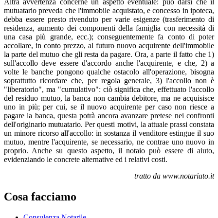
Altra avvertenza concerne un aspetto eventuale: può darsi che il
mutuatario preveda che l'immobile acquistato, e concesso in ipoteca,
debba essere presto rivenduto per varie esigenze (trasferimento di
residenza, aumento dei componenti della famiglia con necessità di
una casa più grande, ecc.); conseguentemente fa conto di poter
accollare, in conto prezzo, al futuro nuovo acquirente dell'immobile
la parte del mutuo che gli resta da pagare. Ora, a parte il fatto che 1)
sull'accollo deve essere d'accordo anche l'acquirente, e che, 2) a
volte le banche pongono qualche ostacolo all'operazione, bisogna
soprattutto ricordare che, per regola generale, 3) l'accollo non è
"liberatorio", ma "cumulativo": ciò significa che, effettuato l'accollo
del residuo mutuo, la banca non cambia debitore, ma ne acquisisce
uno in più; per cui, se il nuovo acquirente per caso non riesce a
pagare la banca, questa potrà ancora avanzare pretese nei confronti
dell'originario mutuatario. Per questi motivi, la attuale prassi constata
un minore ricorso all'accollo: in sostanza il venditore estingue il suo
mutuo, mentre l'acquirente, se necessario, ne contrae uno nuovo in
proprio. Anche su questo aspetto, il notaio può essere di aiuto,
evidenziando le concrete alternative ed i relativi costi.
tratto da www.notariato.it
Cosa facciamo
Consulenza Notarile