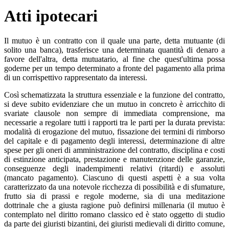
Atti ipotecari
Il mutuo è un contratto con il quale una parte, detta mutuante (di
solito una banca), trasferisce una determinata quantità di denaro a
favore dell'altra, detta mutuatario, al fine che quest'ultima possa
goderne per un tempo determinato a fronte del pagamento alla prima
di un corrispettivo rappresentato da interessi.
Così schematizzata la struttura essenziale e la funzione del contratto,
si deve subito evidenziare che un mutuo in concreto è arricchito di
svariate clausole non sempre di immediata comprensione, ma
necessarie a regolare tutti i rapporti tra le parti per la durata prevista:
modalità di erogazione del mutuo, fissazione dei termini di rimborso
del capitale e di pagamento degli interessi, determinazione di altre
spese per gli oneri di amministrazione del contratto, disciplina e costi
di estinzione anticipata, prestazione e manutenzione delle garanzie,
conseguenze degli inadempimenti relativi (ritardi) e assoluti
(mancato pagamento). Ciascuno di questi aspetti è a sua volta
caratterizzato da una notevole ricchezza di possibilità e di sfumature,
frutto sia di prassi e regole moderne, sia di una meditazione
dottrinale che a giusta ragione può definirsi millenaria (il mutuo è
contemplato nel diritto romano classico ed è stato oggetto di studio
da parte dei giuristi bizantini, dei giuristi medievali di diritto comune,