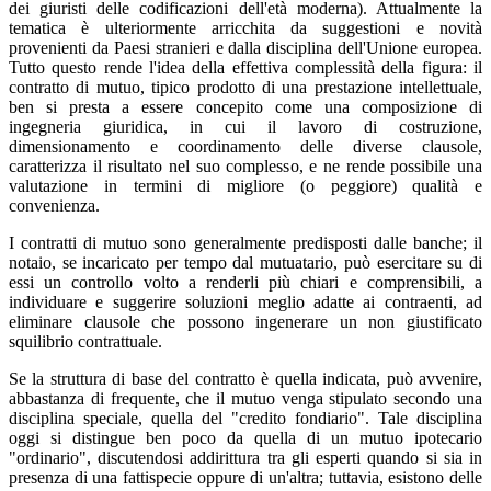
dei giuristi delle codificazioni dell'età moderna). Attualmente la
tematica è ulteriormente arricchita da suggestioni e novità
provenienti da Paesi stranieri e dalla disciplina dell'Unione europea.
Tutto questo rende l'idea della effettiva complessità della figura: il
contratto di mutuo, tipico prodotto di una prestazione intellettuale,
ben si presta a essere concepito come una composizione di
ingegneria giuridica, in cui il lavoro di costruzione,
dimensionamento e coordinamento delle diverse clausole,
caratterizza il risultato nel suo complesso, e ne rende possibile una
valutazione in termini di migliore (o peggiore) qualità e
convenienza.
I contratti di mutuo sono generalmente predisposti dalle banche; il
notaio, se incaricato per tempo dal mutuatario, può esercitare su di
essi un controllo volto a renderli più chiari e comprensibili, a
individuare e suggerire soluzioni meglio adatte ai contraenti, ad
eliminare clausole che possono ingenerare un non giustificato
squilibrio contrattuale.
Se la struttura di base del contratto è quella indicata, può avvenire,
abbastanza di frequente, che il mutuo venga stipulato secondo una
disciplina speciale, quella del "credito fondiario". Tale disciplina
oggi si distingue ben poco da quella di un mutuo ipotecario
"ordinario", discutendosi addirittura tra gli esperti quando si sia in
presenza di una fattispecie oppure di un'altra; tuttavia, esistono delle