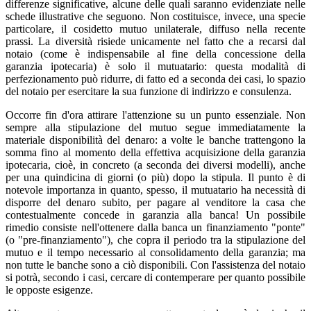
differenze significative, alcune delle quali saranno evidenziate nelle
schede illustrative che seguono. Non costituisce, invece, una specie
particolare, il cosidetto mutuo unilaterale, diffuso nella recente
prassi. La diversità risiede unicamente nel fatto che a recarsi dal
notaio (come è indispensabile al fine della concessione della
garanzia ipotecaria) è solo il mutuatario: questa modalità di
perfezionamento può ridurre, di fatto ed a seconda dei casi, lo spazio
del notaio per esercitare la sua funzione di indirizzo e consulenza.
Occorre fin d'ora attirare l'attenzione su un punto essenziale. Non
sempre alla stipulazione del mutuo segue immediatamente la
materiale disponibilità del denaro: a volte le banche trattengono la
somma fino al momento della effettiva acquisizione della garanzia
ipotecaria, cioè, in concreto (a seconda dei diversi modelli), anche
per una quindicina di giorni (o più) dopo la stipula. Il punto è di
notevole importanza in quanto, spesso, il mutuatario ha necessità di
disporre del denaro subito, per pagare al venditore la casa che
contestualmente concede in garanzia alla banca! Un possibile
rimedio consiste nell'ottenere dalla banca un finanziamento "ponte"
(o "pre-finanziamento"), che copra il periodo tra la stipulazione del
mutuo e il tempo necessario al consolidamento della garanzia; ma
non tutte le banche sono a ciò disponibili. Con l'assistenza del notaio
si potrà, secondo i casi, cercare di contemperare per quanto possibile
le opposte esigenze.